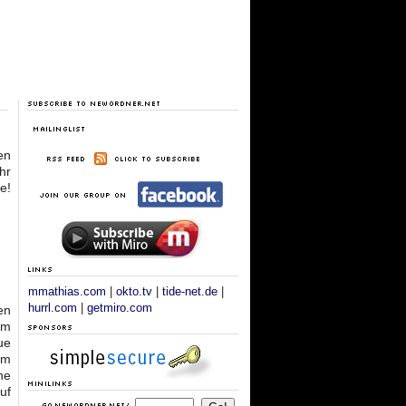
en
hr
e!
mmathias.com
|
okto.tv
|
tide-net.de
|
hurrl.com
|
getmiro.com
en
em
ue
im
ne
uf