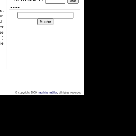
et
un
ch
er
se
1
)
ie
© copyright 2009,
mathias müller
, all rights reserved