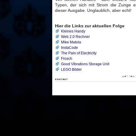
Typen, der sich mit Strom die Zunge ele
dieser Ausgabe. Unglaublich, aber echt!
Hier die Links zur aktuellen Folge
Kleines Handy
Web 2.0 Rechner
Mike Matola
InstaCode
The Pain of Electricity
Frosch
Good Vibrations Storage Unit
LEGO Bilder