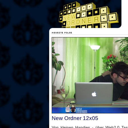
New Ordner 12x05
Von kleinen Handies - über Web2.0 Tas